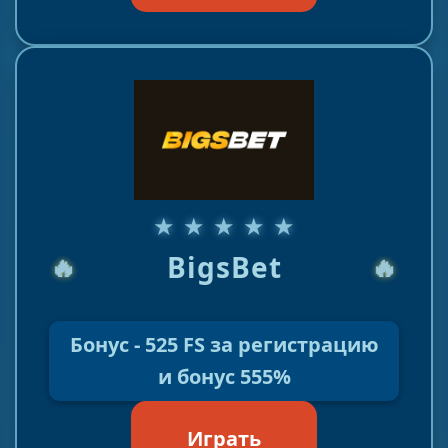
★
★
★
★
★
BigsBet
Бонус - 525 FS за регистрацию
и бонус 555%
Играть