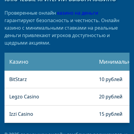
Проверенные онлайн
казино на деньги
гарантируют безопасность и честность. Онлайн
казино с минимальными ставками на реальные
деньги привлекают игроков доступностью и
щедрыми акциями.
Казино
Минимальная
BitStarz
10 рублей
Legzo Casino
20 рублей
Izzi Casino
15 рублей