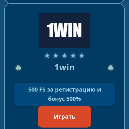
★
★
★
★
★
1win
500 FS за регистрацию и
бонус 500%
Играть