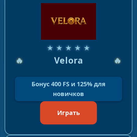
★
★
★
★
★
Velora
Бонус 400 FS и 125% для
новичков
Играть