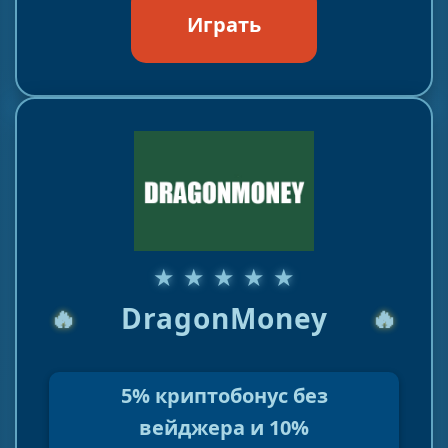
Играть
★
★
★
★
★
DragonMoney
5% криптобонус без
вейджера и 10%