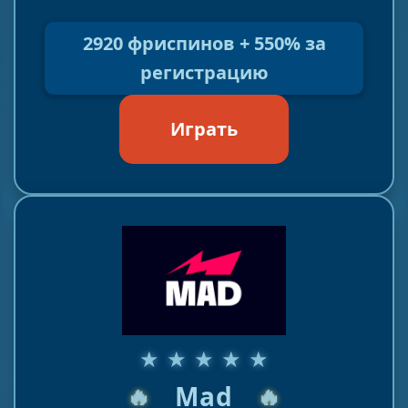
2920 фриспинов + 550% за
регистрацию
Играть
★
★
★
★
★
Mad