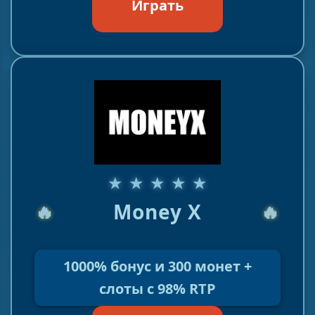
Играть
★
★
★
★
★
Money X
1000% бонус и 300 монет +
слоты с 98% RTP