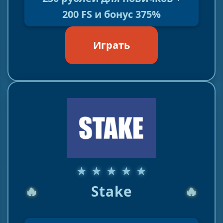
200 FS и бонус 375%
Играть
★
★
★
★
★
Stake