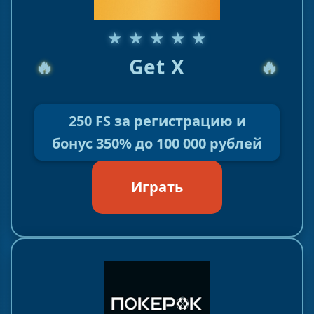
★
★
★
★
★
Get X
250 FS за регистрацию и
бонус 350% до 100 000 рублей
Играть